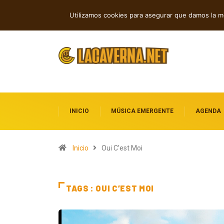
pendientes entre reflexión y resistencia
Indie, rap y pop: cuatro lanzamientos
TENDENCIAS
Utilizamos cookies para asegurar que damos la me
destacados
INICIO
MÚSICA EMERGENTE
AGENDA
Inicio
Oui C’est Moi
TAGS : OUI C’EST MOI