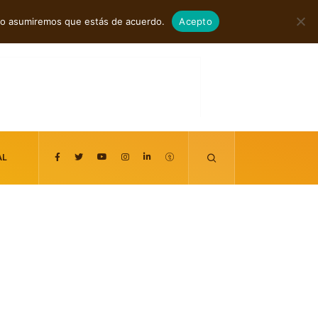
agosto 7, 2026
itio asumiremos que estás de acuerdo.
Acepto
AL