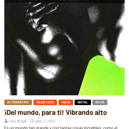
ALTERNATIVO
HARDCORE
INDIE
METAL
ROCK
¡Del mundo, para ti! Vibrando alto
Luis Ángel
julio 7, 2023
Es un mundo tan grande y con tantas cosas increíbles, como el