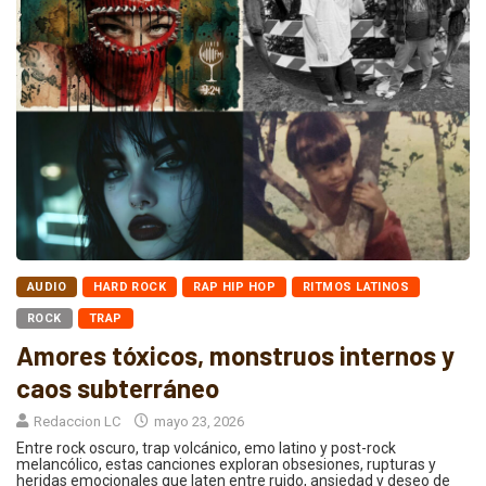
AUDIO
HARD ROCK
RAP HIP HOP
RITMOS LATINOS
ROCK
TRAP
Amores tóxicos, monstruos internos y
caos subterráneo
Redaccion LC
mayo 23, 2026
Entre rock oscuro, trap volcánico, emo latino y post-rock
melancólico, estas canciones exploran obsesiones, rupturas y
heridas emocionales que laten entre ruido, ansiedad y deseo de