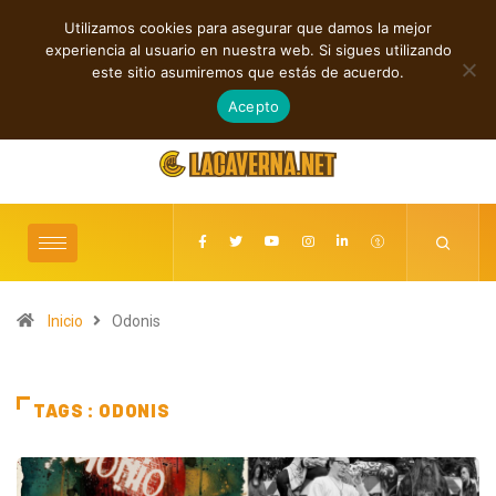
Utilizamos cookies para asegurar que damos la mejor
TENDENCIAS
experiencia al usuario en nuestra web. Si sigues utilizando
Cuatro lanzamientos independientes entre introspección y fuerza
este sitio asumiremos que estás de acuerdo.
agosto 6, 2026
Acepto
Inicio
Odonis
TAGS : ODONIS