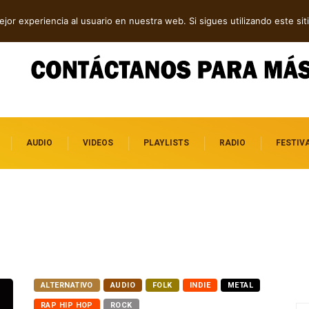
ca, post rock y punk
jor experiencia al usuario en nuestra web. Si sigues utilizando este s
AUDIO
VIDEOS
PLAYLISTS
RADIO
FESTIV
ALTERNATIVO
AUDIO
FOLK
INDIE
METAL
RAP HIP HOP
ROCK