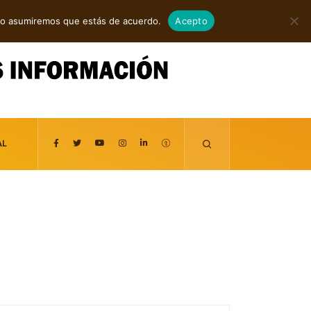
agosto 7, 2026
itio asumiremos que estás de acuerdo.
Acepto
AL