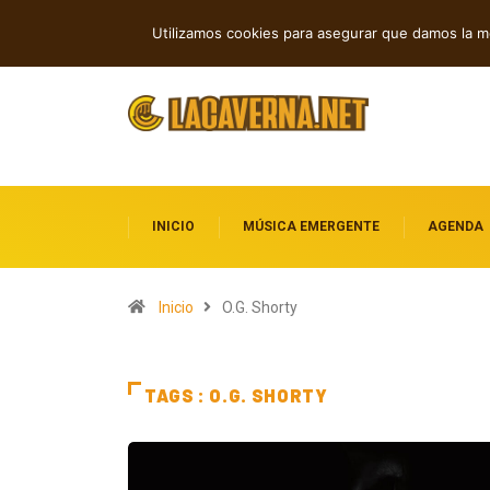
Nueva música independiente: electróni
TENDENCIAS
Utilizamos cookies para asegurar que damos la me
INICIO
MÚSICA EMERGENTE
AGENDA
Inicio
O.G. Shorty
TAGS : O.G. SHORTY