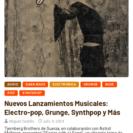
AUDIO
DARK WAVE
ELECTRÓNICA
GRUNGE
INDIE
POP
SYNTHPOP
Nuevos Lanzamientos Musicales:
Electro-pop, Grunge, Synthpop y Más
Miguel Castillo
julio 9, 2024
Tjernberg Brothers de Suecia, en colaboración con Astrid