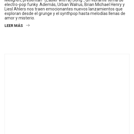
Mellgren, presentan “(Easier with a) Song”, un vibrante tema de
electro-pop funky. Además, Urban Walrus, Brian Michael Henry y
Liesl Ahlers nos traen emocionantes nuevos lanzamientos que
exploran desde el grunge y el synthpop hasta melodías llenas de
amor y misterio.
LEER MÁS