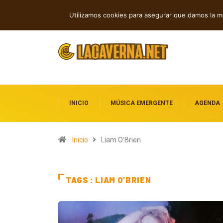
For You Brother transforma la fe en ro
TENDENCIAS
Utilizamos cookies para asegurar que damos la me
INICIO
MÚSICA EMERGENTE
AGENDA
Inicio
Liam O’Brien
TAGS : LIAM O’BRIEN