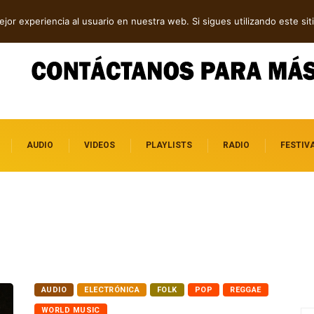
ck en “Father Help Us”
Cuatro canciones independientes entre folk, rock y pop
jor experiencia al usuario en nuestra web. Si sigues utilizando este s
AUDIO
VIDEOS
PLAYLISTS
RADIO
FESTIV
AUDIO
ELECTRÓNICA
FOLK
POP
REGGAE
WORLD MUSIC