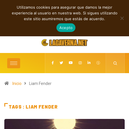
Utilizamos cookies para asegurar que damos la mejor
TENDENCIAS
experiencia al usuario en nuestra web. Si sigues utilizando
anciones sobre cambios, vínculos y pertenencia
Cuatro canciones entre rock
este sitio asumiremos que estás de acuerdo.
agosto 10, 2026
Acepto
Inicio
Liam Fender
TAGS : LIAM FENDER