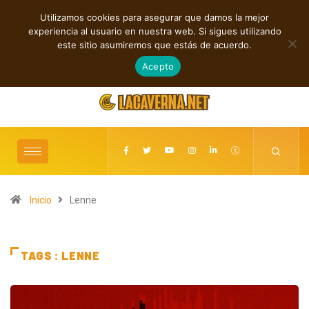
Utilizamos cookies para asegurar que damos la mejor
TENDENCIAS
experiencia al usuario en nuestra web. Si sigues utilizando
Andyvince reflexiona sobre el perdón en “WE MUST LEARN TO FORGIVE”
este sitio asumiremos que estás de acuerdo.
agosto 6, 2026
Acepto
Inicio
Lenne
TAGS : LENNE