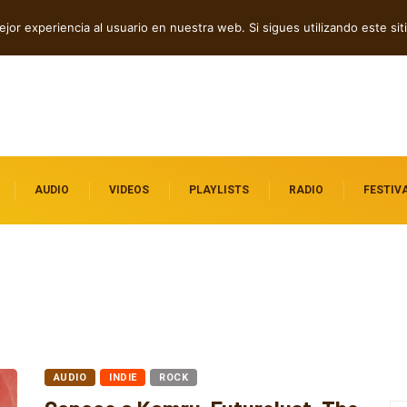
 folk, rock y pop
jor experiencia al usuario en nuestra web. Si sigues utilizando este s
AUDIO
VIDEOS
PLAYLISTS
RADIO
FESTIV
AUDIO
INDIE
ROCK