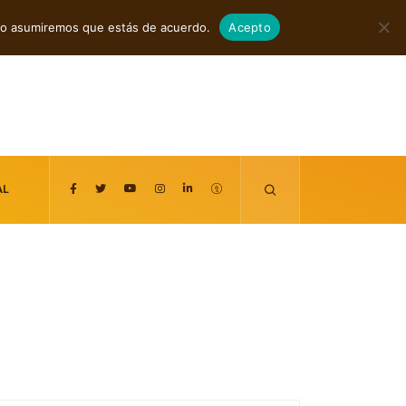
agosto 7, 2026
itio asumiremos que estás de acuerdo.
Acepto
AL