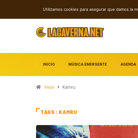
Cuatro canciones independientes entre
TENDENCIAS
Utilizamos cookies para asegurar que damos la me
INICIO
MÚSICA EMERGENTE
AGENDA
Inicio
Kamru
TAGS : KAMRU