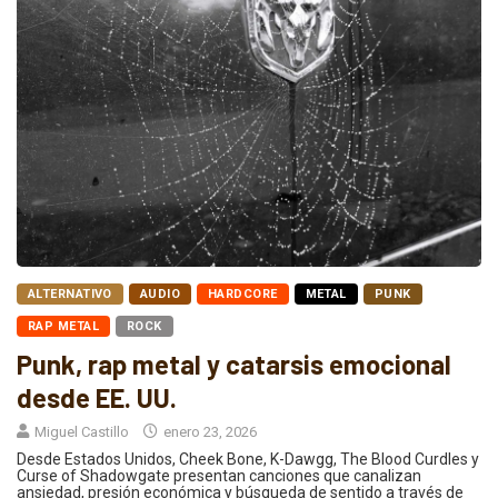
ALTERNATIVO
AUDIO
HARDCORE
METAL
PUNK
RAP METAL
ROCK
Punk, rap metal y catarsis emocional
desde EE. UU.
Miguel Castillo
enero 23, 2026
Desde Estados Unidos, Cheek Bone, K-Dawgg, The Blood Curdles y
Curse of Shadowgate presentan canciones que canalizan
ansiedad, presión económica y búsqueda de sentido a través de