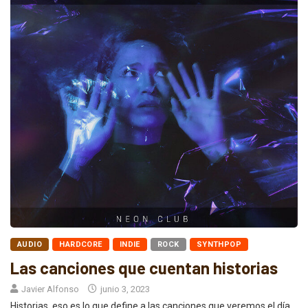
AUDIO
HARDCORE
INDIE
ROCK
SYNTHPOP
Las canciones que cuentan historias
Javier Alfonso
junio 3, 2023
Historias, eso es lo que define a las canciones que veremos el día