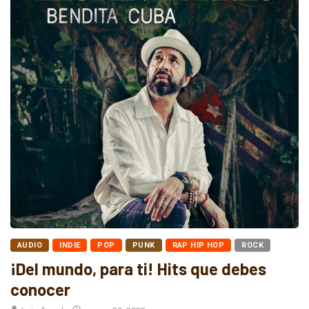
AUDIO
INDIE
POP
PUNK
RAP HIP HOP
ROCK
¡Del mundo, para ti! Hits que debes
conocer