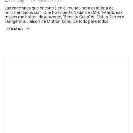
Luis Ángel
marzo 29, 2023
Las canciones que encontré en el mundo para esta lista de
recomendados son: ‘Que No Importe Nada’ de LMH, ‘heartbreak
makes me hotter’ de jeniverse, ‘Bendita Cuba’ de Elsten Torres y
‘Dangerous Liaison’ de Mutton Xops. De todo para todos.
LEER MÁS