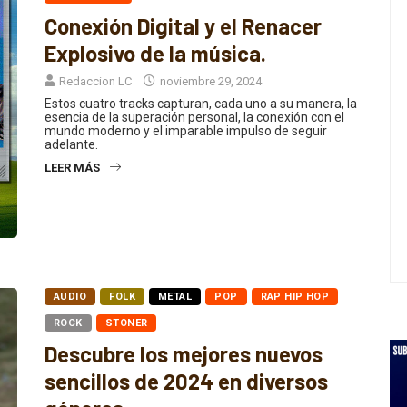
RAP HIP HOP
Conexión Digital y el Renacer
Explosivo de la música.
Redaccion LC
noviembre 29, 2024
Estos cuatro tracks capturan, cada uno a su manera, la
esencia de la superación personal, la conexión con el
mundo moderno y el imparable impulso de seguir
adelante.
LEER MÁS
AUDIO
FOLK
METAL
POP
RAP HIP HOP
ROCK
STONER
Descubre los mejores nuevos
sencillos de 2024 en diversos