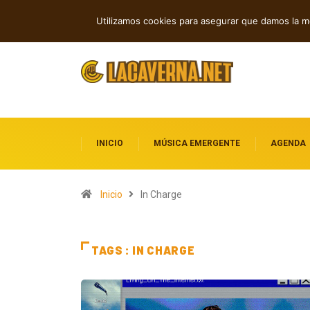
GUMR conecta techno analógico y deep
TENDENCIAS
Utilizamos cookies para asegurar que damos la me
INICIO
MÚSICA EMERGENTE
AGENDA
Inicio
In Charge
TAGS : IN CHARGE