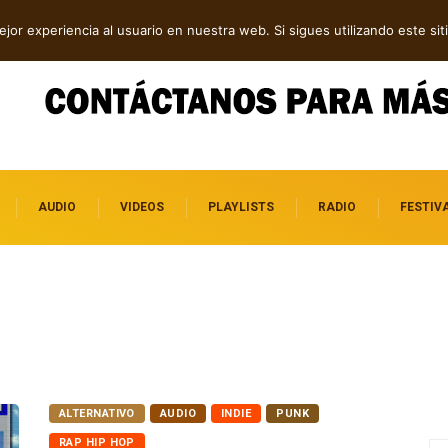
 tech en Acid Freq
Shaven Primates: Un estallido de Hard Rock contra el
jor experiencia al usuario en nuestra web. Si sigues utilizando este s
control digital
AUDIO
VIDEOS
PLAYLISTS
RADIO
FESTIV
ALTERNATIVO
AUDIO
INDIE
PUNK