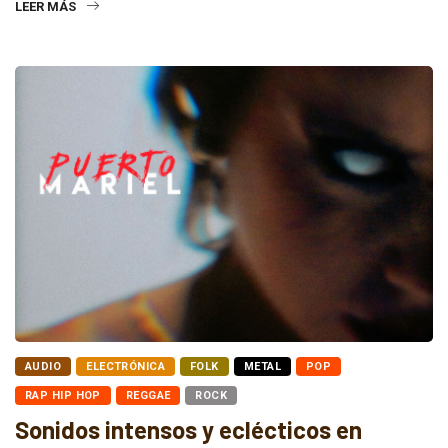
LEER MÁS
AUDIO
ELECTRÓNICA
FOLK
METAL
POP
RAP HIP HOP
REGGAE
ROCK
Sonidos intensos y eclécticos en