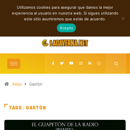
Utilizamos cookies para asegurar que damos la mejor
TENDENCIAS
experiencia al usuario en nuestra web. Si sigues utilizando
Andyvince reflexiona sobre el perdón en “WE MUST LEARN TO FORGIVE”
este sitio asumiremos que estás de acuerdo.
agosto 6, 2026
Acepto
Inicio
Gastón
TAGS : GASTÓN