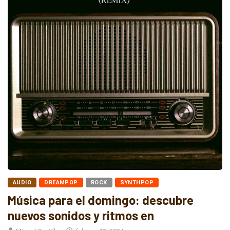
AUDIO
DREAMPOP
ROCK
SYNTHPOP
Música para el domingo: descubre
nuevos sonidos y ritmos en