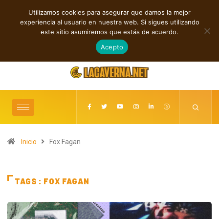
Utilizamos cookies para asegurar que damos la mejor
TENDENCIAS
experiencia al usuario en nuestra web. Si sigues utilizando
Andyvince reflexiona sobre el perdón en “WE MUST LEARN TO FORGIVE”
este sitio asumiremos que estás de acuerdo.
agosto 6, 2026
Acepto
Inicio
Fox Fagan
TAGS : FOX FAGAN