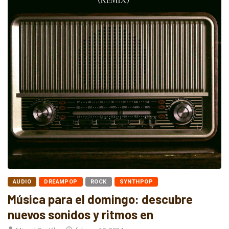
AUDIO
DREAMPOP
ROCK
SYNTHPOP
Música para el domingo: descubre
nuevos sonidos y ritmos en