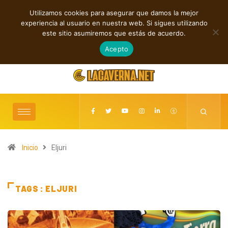
Utilizamos cookies para asegurar que damos la mejor
TENDENCIAS
experiencia al usuario en nuestra web. Si sigues utilizando
olk y electrónica: estrenos independientes destacados
Cuatro lanzamientos in
este sitio asumiremos que estás de acuerdo.
agosto 6, 2026
Acepto
Inicio
Eljuri
TAGS : ELJURI