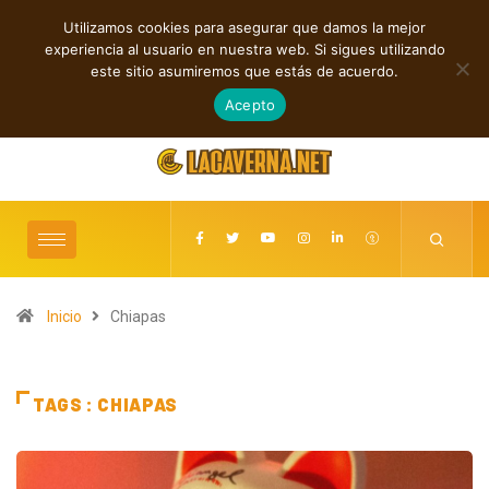
Utilizamos cookies para asegurar que damos la mejor
TENDENCIAS
experiencia al usuario en nuestra web. Si sigues utilizando
Andyvince reflexiona sobre el perdón en “WE MUST LEARN TO FORGIVE”
este sitio asumiremos que estás de acuerdo.
agosto 6, 2026
Acepto
Inicio
Chiapas
TAGS : CHIAPAS