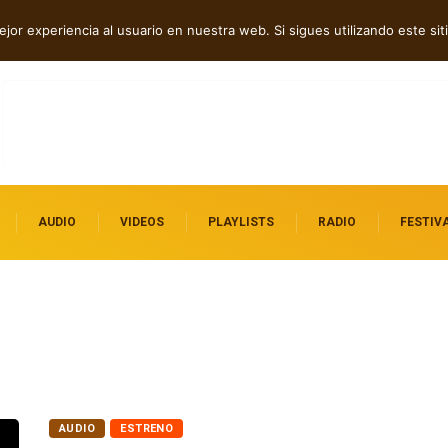
p tech en Acid Freq
Shaven Primates: Un estallido de Hard Rock contra el
jor experiencia al usuario en nuestra web. Si sigues utilizando este s
control digital
AUDIO
VIDEOS
PLAYLISTS
RADIO
FESTIV
AUDIO
ESTRENO
Cat Lira y su nuevo sencillo