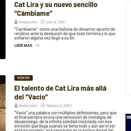
“Cámbiame”
Redacción
julio 3, 2021
“Cambiame” como una historia de desamor apunto de
rendirse ante la desilusión de que todo termina y lo que
soñaron alguna vez llegó a su fin.
LEER MÁS
VIDEOS
El talento de Cat Lira más allá
del “Vacío”
Redacción
febrero 2, 2021
“Vacío” una palabra con múltiples definiciones, pero que
al final siempre evoca una sensación de nostalgia, de
desasosiego, de la infinita soledad mezclada con esa
emoción que llega cuando se tiene todo y aún así el ser
está incompleto, esa sensación es la espina dorsal del
nuevo tema de Cat Lira.