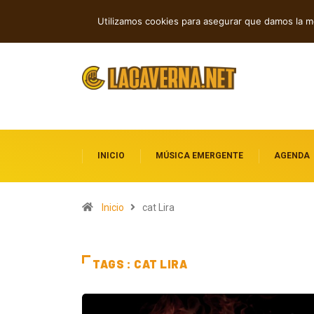
GUMR conecta techno analógico y dee
TENDENCIAS
Utilizamos cookies para asegurar que damos la me
INICIO
MÚSICA EMERGENTE
AGENDA
Inicio
cat Lira
TAGS : CAT LIRA