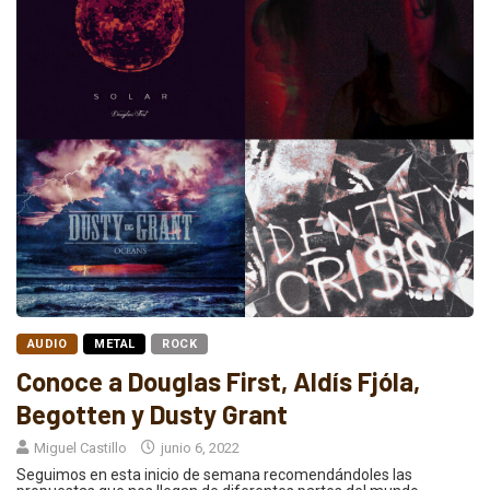
AUDIO
METAL
ROCK
Conoce a Douglas First, Aldís Fjóla,
Begotten y Dusty Grant
Miguel Castillo
junio 6, 2022
Seguimos en esta inicio de semana recomendándoles las