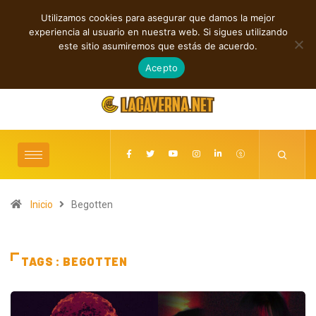
Utilizamos cookies para asegurar que damos la mejor
TENDENCIAS
experiencia al usuario en nuestra web. Si sigues utilizando
Rupturas, deseo, ciclos y conexiones digitales
Baldy Crawler cuestiona el o
este sitio asumiremos que estás de acuerdo.
“Hatred?”
agosto 9, 2026
Acepto
Inicio
Begotten
TAGS : BEGOTTEN