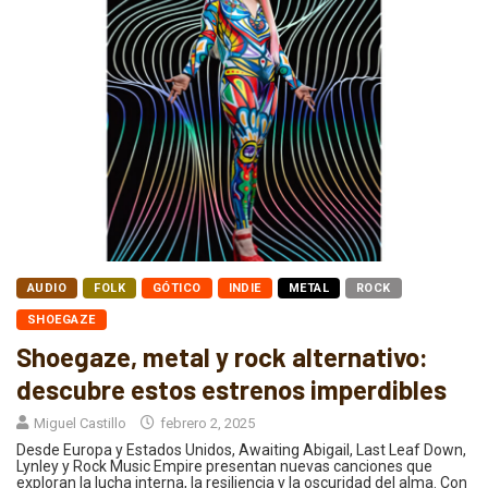
AUDIO
FOLK
GÓTICO
INDIE
METAL
ROCK
SHOEGAZE
Shoegaze, metal y rock alternativo:
descubre estos estrenos imperdibles
Miguel Castillo
febrero 2, 2025
Desde Europa y Estados Unidos, Awaiting Abigail, Last Leaf Down,
Lynley y Rock Music Empire presentan nuevas canciones que
exploran la lucha interna, la resiliencia y la oscuridad del alma. Con