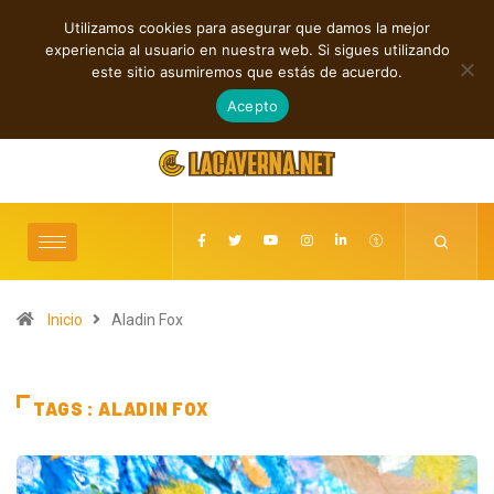
Utilizamos cookies para asegurar que damos la mejor
TENDENCIAS
experiencia al usuario en nuestra web. Si sigues utilizando
Cuatro lanzamientos independientes entre introspección y fuerza
este sitio asumiremos que estás de acuerdo.
agosto 6, 2026
Acepto
Inicio
Aladin Fox
TAGS : ALADIN FOX