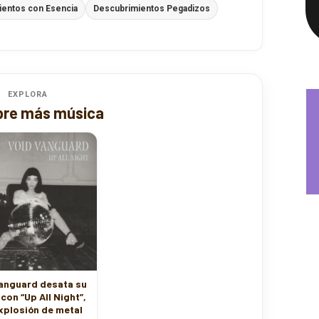
EXPLORA
re más música
anguard desata su
con “Up All Night”,
xplosión de metal
canadiense