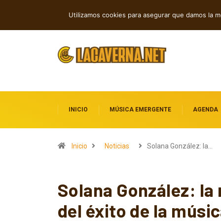
Rock, folk e indie: cuatro estrenos in
TENDENCIAS
Utilizamos cookies para asegurar que damos la me
INICIO
MÚSICA EMERGENTE
AGENDA
Inicio
Noticias
Solana González: la…
Solana González: la
del éxito de la músic