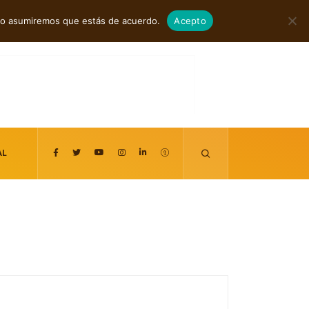
agosto 7, 2026
itio asumiremos que estás de acuerdo.
Acepto
AL