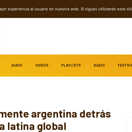
dependientes por descubrir
jor experiencia al usuario en nuestra web. Si sigues utilizando este s
AUDIO
VIDEOS
PLAYLISTS
RADIO
FESTIV
 mente argentina detrás
a latina global