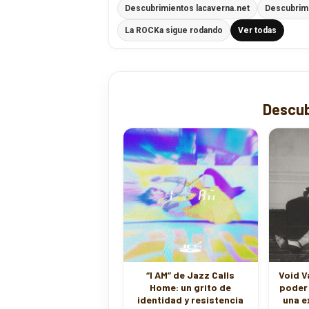
La ROCKa sigue rodando
Ver todas
Descub
“I AM” de Jazz Calls
Void V
Home: un grito de
poder 
identidad y resistencia
una e