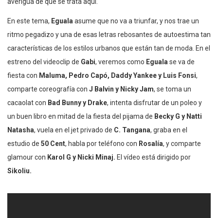
averigua de que se trata aquí.
En este tema,
Eguala
asume que no va a triunfar, y nos trae un
ritmo pegadizo y una de esas letras rebosantes de autoestima tan
características de los estilos urbanos que están tan de moda. En el
estreno del videoclip de
Gabi
, veremos como
Eguala
se va de
fiesta con
Maluma, Pedro Capó, Daddy Yankee y Luis Fonsi
,
comparte coreografía con
J Balvin y Nicky Jam
, se toma un
cacaolat con
Bad Bunny y Drake
, intenta disfrutar de un poleo y
un buen libro en mitad de la fiesta del pijama de
Becky G y Natti
Natasha
, vuela en el jet privado de
C. Tangana
, graba en el
estudio de
50 Cent
, habla por teléfono con
Rosalía
, y comparte
glamour con
Karol G y Nicki Minaj.
El vídeo está dirigido por
Sikoliu.