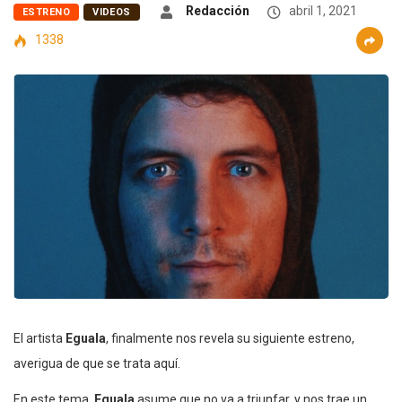
Redacción
abril 1, 2021
ESTRENO
VIDEOS
1338
El artista
Eguala
, finalmente nos revela su siguiente estreno,
averigua de que se trata aquí.
En este tema,
Eguala
asume que no va a triunfar, y nos trae un