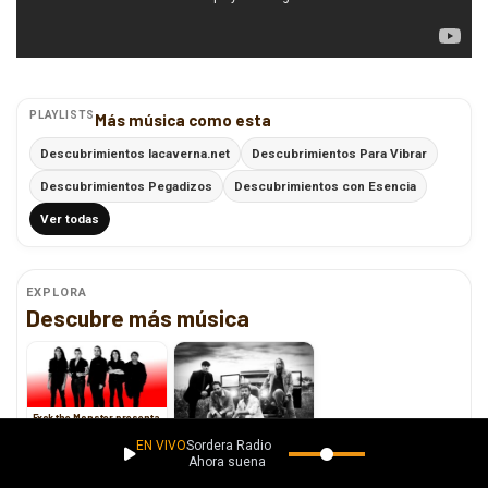
PLAYLISTS
Más música como esta
Descubrimientos lacaverna.net
Descubrimientos Para Vibrar
Descubrimientos Pegadizos
Descubrimientos con Esencia
Ver todas
EXPLORA
Descubre más música
Fxck the Monster presenta
su nuevo disco
EN VIVO
Sordera Radio
Malanga, el sorpresivo
Ahora suena
regreso que todos
esperábamos