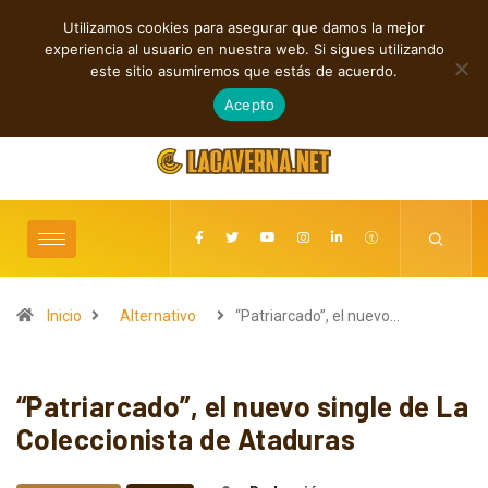
Utilizamos cookies para asegurar que damos la mejor
TENDENCIAS
experiencia al usuario en nuestra web. Si sigues utilizando
Cuatro canciones independientes entre reflexión y resistencia
este sitio asumiremos que estás de acuerdo.
agosto 7, 2026
Acepto
Inicio
Alternativo
“Patriarcado”, el nuevo…
“Patriarcado”, el nuevo single de La
Coleccionista de Ataduras