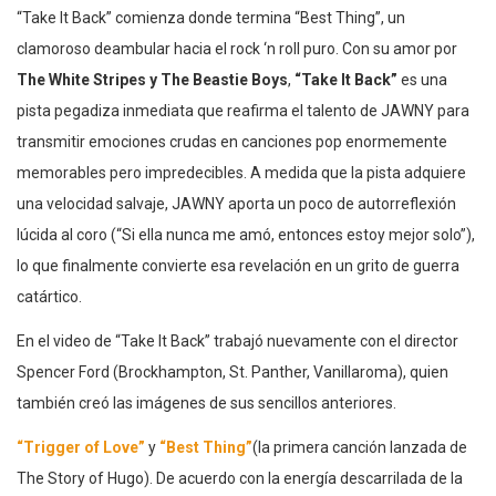
“Take It Back” comienza donde termina “Best Thing”, un
clamoroso deambular hacia el rock ‘n roll puro. Con su amor por
The White Stripes y The Beastie Boys
,
“Take It Back”
es una
pista pegadiza inmediata que reafirma el talento de JAWNY para
transmitir emociones crudas en canciones pop enormemente
memorables pero impredecibles. A medida que la pista adquiere
una velocidad salvaje, JAWNY aporta un poco de autorreflexión
lúcida al coro (“Si ella nunca me amó, entonces estoy mejor solo”),
lo que finalmente convierte esa revelación en un grito de guerra
catártico.
En el video de “Take It Back” trabajó nuevamente con el director
Spencer Ford (Brockhampton, St. Panther, Vanillaroma), quien
también creó las imágenes de sus sencillos anteriores.
“Trigger of Love”
y
“Best Thing”
(la primera canción lanzada de
The Story of Hugo). De acuerdo con la energía descarrilada de la