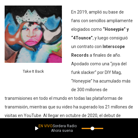
En 2019, amplió su base de
fans con sencillos ampliamente
elogiados como
“Honeypie” y
“4Tounce”
, y luego consiguió
un contrato con
Interscope
Records
a finales de año.
Apodado como una “joya del
Take It Back
funk slacker” por DIY Mag,
“Honeypie” ha acumulado más
de 300 millones de
transmisiones en todo el mundo en todas las plataformas de
transmisión, mientras que su video ha superado los 21 millones de
visitas en YouTube. Al llegar en octubre de 2020, el debut de
JAWNY como sello principal, For Abby, recibió elogios de los
EN VIVO
Sordera Radio
Ahora suena
principales medios como NME, que elogiaron el set como “uno de