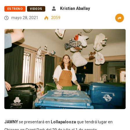
Kristian Aballay
ESTRENO
VIDEOS
mayo 28, 2021
2059
JAWNY
se presentará en
Lollapalooza
que tendrá lugar en