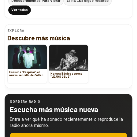
Descubrimientos Para Vibrar
La ROCKa sigue rodando
Ver todas
EXPLORA
Descubre más música
Escucha “Respirar”, el
Nampa Básico estrena
nuevo sencillo de Zultan
‘’LEJOS DEL 2’’
SORDERA RADIO
Escucha más música nueva
Entra a ver qué ha sonado recientemente o reproduce la
radio ahora mismo.