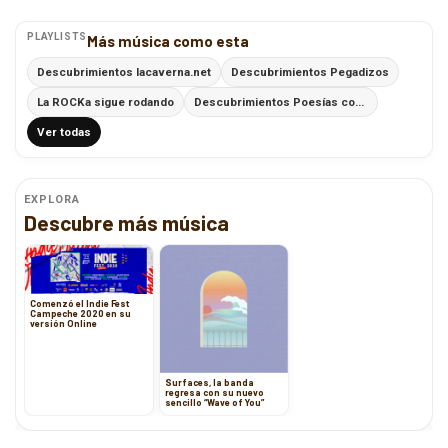
PLAYLISTS
Más música como esta
Descubrimientos lacaverna.net
Descubrimientos Pegadizos
La ROCKa sigue rodando
Descubrimientos Poesías con Ritmo
Ver todas
EXPLORA
Descubre más música
Comenzó el Indie Fest
Campeche 2020 en su
versión Online
Surfaces, la banda
regresa con su nuevo
sencillo “Wave of You”