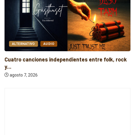
O
AUDIO
ALTERNATIV
iones independientes entre folk, rock
Cuatro lanz
pena...
26
agosto 7, 20