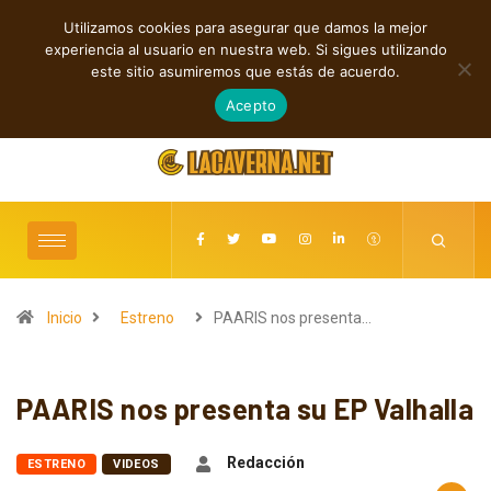
Utilizamos cookies para asegurar que damos la mejor
TENDENCIAS
experiencia al usuario en nuestra web. Si sigues utilizando
Noisetech y N’Sears unen amor y trance en “Heart And Bass”
este sitio asumiremos que estás de acuerdo.
agosto 10, 2026
Acepto
Inicio
Estreno
PAARIS nos presenta…
PAARIS nos presenta su EP Valhalla
Redacción
ESTRENO
VIDEOS