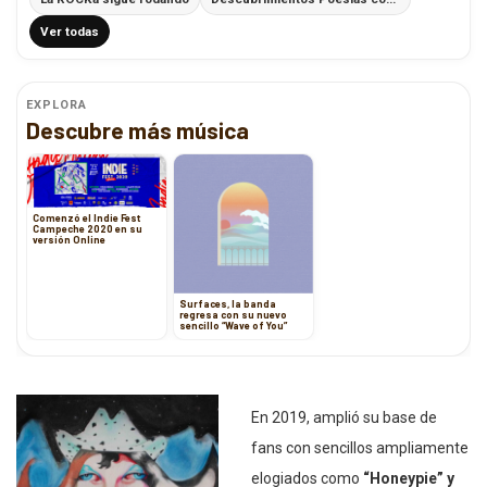
Ver todas
EXPLORA
Descubre más música
Comenzó el Indie Fest
Campeche 2020 en su
versión Online
Surfaces, la banda
regresa con su nuevo
sencillo “Wave of You”
En 2019, amplió su base de
fans con sencillos ampliamente
elogiados como
“Honeypie” y