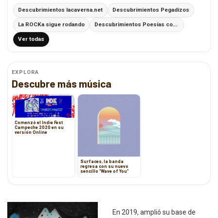
Descubrimientos lacaverna.net
Descubrimientos Pegadizos
La ROCKa sigue rodando
Descubrimientos Poesías con Ritmo
Ver todas
EXPLORA
Descubre más música
Comenzó el Indie Fest
Campeche 2020 en su
versión Online
Surfaces, la banda
regresa con su nuevo
sencillo “Wave of You”
En 2019, amplió su base de