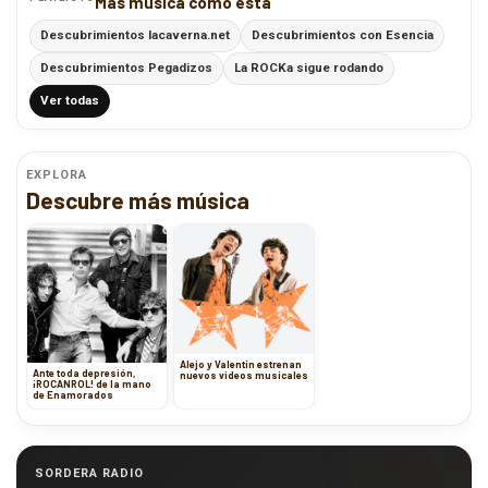
Más música como esta
Descubrimientos lacaverna.net
Descubrimientos con Esencia
Descubrimientos Pegadizos
La ROCKa sigue rodando
Ver todas
EXPLORA
Descubre más música
Alejo y Valentín estrenan
Ante toda depresión,
nuevos videos musicales
¡ROCANROL! de la mano
de Enamorados
SORDERA RADIO