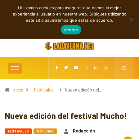
Utilizamos cookies para asegurar que damos la mejor
TENDENCIAS
experiencia al usuario en nuestra web. Si sigues utilizando
Baldy Crawler cuestiona el odio y la guerra en “Hatred?”
este sitio asumiremos que estás de acuerdo.
agosto 8, 2026
Acepto
Inicio
Festivales
Nueva edición del…
Nueva edición del festival Mucho!
Redacción
FESTIVALES
NOTICIAS