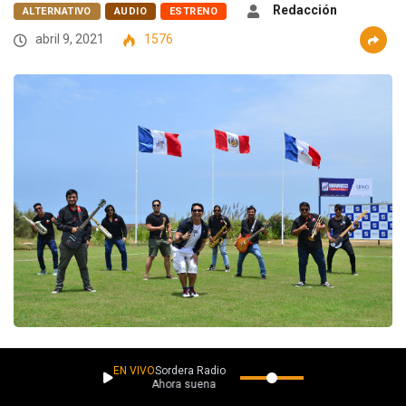
Redacción
ALTERNATIVO
AUDIO
ESTRENO
abril 9, 2021
1576
La banda
Mr. Pucho
ha lanzado
“Nave”
, su más reciente sencillo
EN VIVO
Sordera Radio
Ahora suena
en el cual nos contaran un poco sobre su historia.