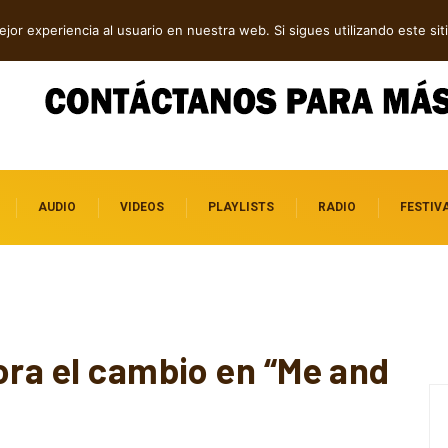
tre introspección y fuerza
jor experiencia al usuario en nuestra web. Si sigues utilizando este s
AUDIO
VIDEOS
PLAYLISTS
RADIO
FESTIV
ora el cambio en “Me and