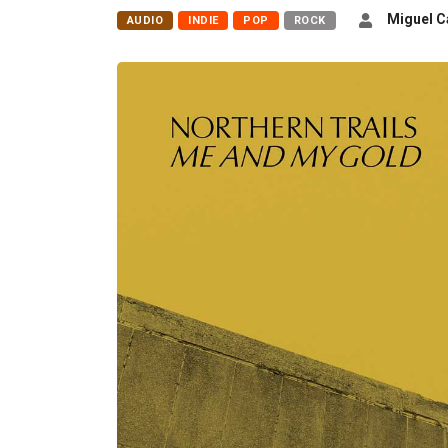
Miguel Ca
AUDIO
INDIE
POP
ROCK