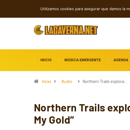
Cuatro lanzamientos independientes en
TENDENCIAS
Utilizamos cookies para asegurar que damos la me
INICIO
MÚSICA EMERGENTE
AGENDA
Inicio
Audio
Northern Trails explora…
Northern Trails expl
My Gold”