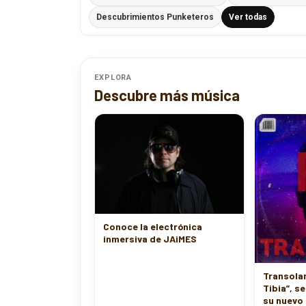
Descubrimientos Punketeros
Ver todas
EXPLORA
Descubre más música
Conoce la electrónica
inmersiva de JAiMES
Transolar
Tibia”, s
su nuevo 