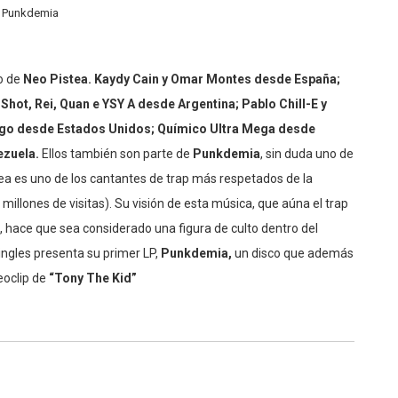
Punkdemia
o de
Neo Pistea. Kaydy Cain y Omar Montes desde España;
 Shot, Rei, Quan e YSY A desde Argentina; Pablo Chill-E y
uego desde Estados Unidos; Químico Ultra Mega desde
ezuela.
Ellos también son parte de
Punkdemia
, sin duda uno de
tea es uno de los cantantes de trap más respetados de la
llones de visitas). Su visión de esta música, que aúna el trap
no, hace que sea considerado una figura de culto dentro del
ngles presenta su primer LP,
Punkdemia,
un disco que además
eoclip de
“Tony The Kid”