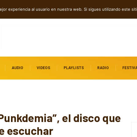
ock contra el control digital
jor experiencia al usuario en nuestra web. Si sigues utilizando este s
AUDIO
VIDEOS
PLAYLISTS
RADIO
FESTIV
Punkdemia”, el disco que
re escuchar