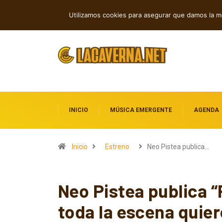
Shaven Primates: Un estallido de Hard R
TENDENCIAS
Utilizamos cookies para asegurar que damos la me
INICIO
MÚSICA EMERGENTE
AGENDA
Inicio
Estreno
Neo Pistea publica…
Neo Pistea publica “
toda la escena quie