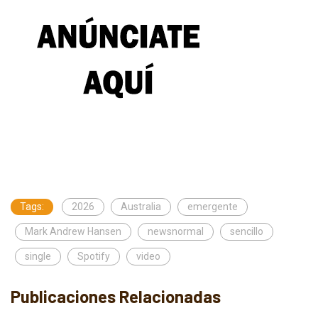
Tags:
2026
Australia
emergente
Mark Andrew Hansen
newsnormal
sencillo
single
Spotify
video
Publicaciones Relacionadas