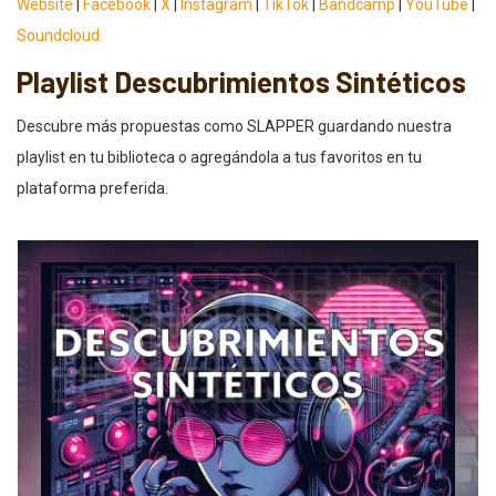
Website
|
Facebook
|
X
|
Instagram
|
TikTok
|
Bandcamp
|
YouTube
|
Soundcloud
Playlist Descubrimientos Sintéticos
Descubre más propuestas como SLAPPER guardando nuestra
playlist en tu biblioteca o agregándola a tus favoritos en tu
plataforma preferida.