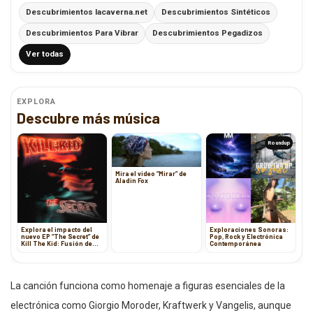
Descubrimientos lacaverna.net
Descubrimientos Sintéticos
Descubrimientos Para Vibrar
Descubrimientos Pegadizos
Ver todas
EXPLORA
Descubre más música
Roundup
Mira el video “Mirar” de
Aladin Fox
Explora el impacto del
Exploraciones Sonoras:
nuevo EP “The Secret” de
Pop, Rock y Electrónica
Kill The Kid: Fusión de
Contemporánea
Rock y Punk
La canción funciona como homenaje a figuras esenciales de la
electrónica como Giorgio Moroder, Kraftwerk y Vangelis, aunque