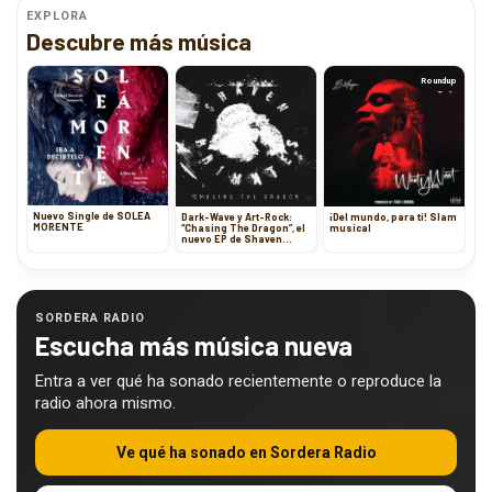
EXPLORA
Descubre más música
Roundup
Nuevo Single de SOLEA
Dark-Wave y Art-Rock:
¡Del mundo, para ti! Slam
MORENTE
“Chasing The Dragon”, el
musical
nuevo EP de Shaven
Primates
SORDERA RADIO
Escucha más música nueva
Entra a ver qué ha sonado recientemente o reproduce la
radio ahora mismo.
Ve qué ha sonado en Sordera Radio