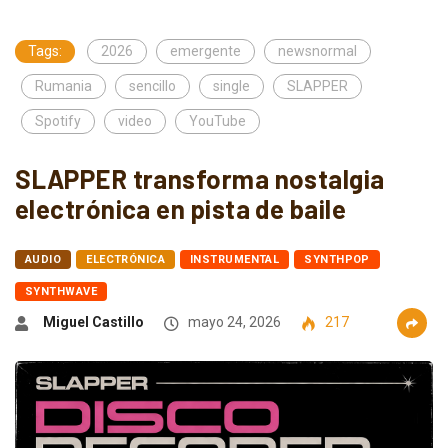
Tags:
2026
emergente
newsnormal
Rumania
sencillo
single
SLAPPER
Spotify
video
YouTube
SLAPPER transforma nostalgia
electrónica en pista de baile
AUDIO
ELECTRÓNICA
INSTRUMENTAL
SYNTHPOP
SYNTHWAVE
Miguel Castillo
mayo 24, 2026
217