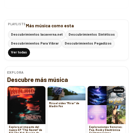
PLAYLISTS
Más música como esta
Descubrimientos lacaverna.net
Descubrimientos Sintéticos
Descubrimientos Para Vibrar
Descubrimientos Pegadizos
Ver todas
EXPLORA
Descubre más música
Roundup
Mira el video “Mirar” de
Aladin Fox
Explora el impacto del
Exploraciones Sonoras:
nuevo EP “The Secret” de
Pop, Rock y Electrónica
Kill The Kid: Fusión de
Contemporánea