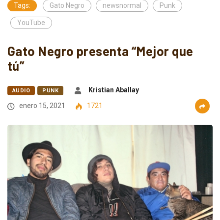
Tags:
Gato Negro
newsnormal
Punk
YouTube
Gato Negro presenta “Mejor que
tú”
Kristian Aballay
AUDIO
PUNK
enero 15, 2021
1721