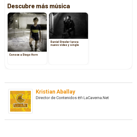
Descubre más música
Daniel Drexler lanza
nuevo video y single
Conoce a Diego Horn
Kristian Aballay
en
Director de Contenidos
LaCaverna.Net