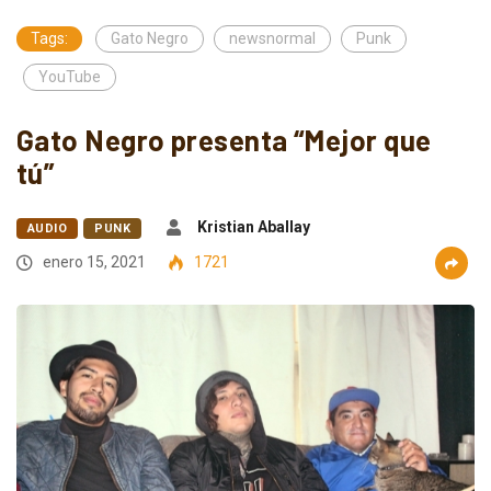
Tags:
Gato Negro
newsnormal
Punk
YouTube
Gato Negro presenta “Mejor que
tú”
Kristian Aballay
AUDIO
PUNK
enero 15, 2021
1721