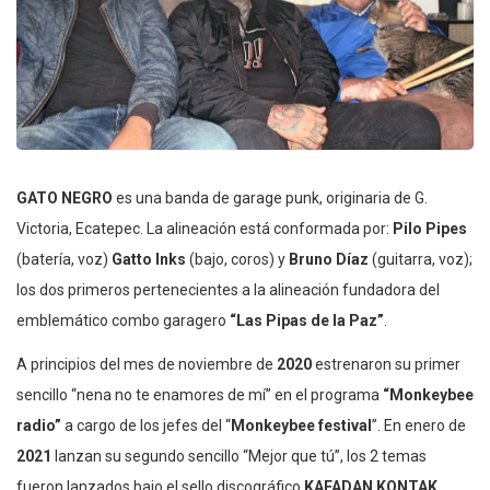
GATO NEGRO
es una banda de garage punk, originaria de G.
Victoria, Ecatepec. La alineación está conformada por:
Pilo Pipes
(batería, voz)
Gatto Inks
(bajo, coros) y
Bruno Díaz
(guitarra, voz);
los dos primeros pertenecientes a la alineación fundadora del
emblemático combo garagero
“Las Pipas de la Paz”
.
A principios del mes de noviembre de
2020
estrenaron su primer
sencillo “nena no te enamores de mí” en el programa
“Monkeybee
radio”
a cargo de los jefes del “
Monkeybee festival
”. En enero de
2021
lanzan su segundo sencillo “Mejor que tú”, los 2 temas
fueron lanzados bajo el sello discográfico
KAFADAN KONTAK