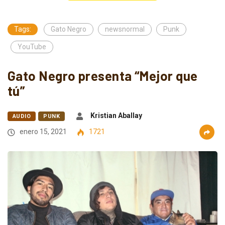
Tags:
Gato Negro
newsnormal
Punk
YouTube
Gato Negro presenta “Mejor que
tú”
Kristian Aballay
AUDIO
PUNK
enero 15, 2021
1721