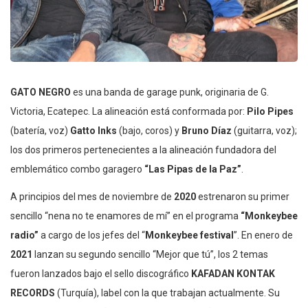
GATO NEGRO
es una banda de garage punk, originaria de G.
Victoria, Ecatepec. La alineación está conformada por:
Pilo Pipes
(batería, voz)
Gatto Inks
(bajo, coros) y
Bruno Díaz
(guitarra, voz);
los dos primeros pertenecientes a la alineación fundadora del
emblemático combo garagero
“Las Pipas de la Paz”
.
A principios del mes de noviembre de
2020
estrenaron su primer
sencillo “nena no te enamores de mí” en el programa
“Monkeybee
radio”
a cargo de los jefes del “
Monkeybee festival
”. En enero de
2021
lanzan su segundo sencillo “Mejor que tú”, los 2 temas
fueron lanzados bajo el sello discográfico
KAFADAN KONTAK
RECORDS
(Turquía), label con la que trabajan actualmente. Su