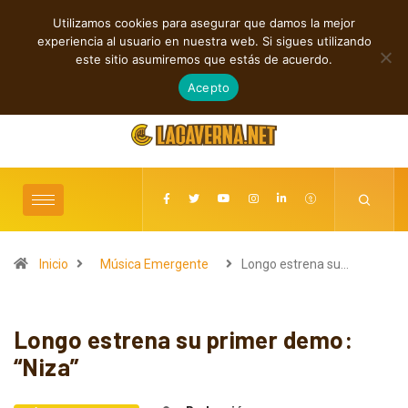
Utilizamos cookies para asegurar que damos la mejor
TENDENCIAS
experiencia al usuario en nuestra web. Si sigues utilizando
dio y la guerra en “Hatred?”
Entre la Melodía y la Rebeldía
este sitio asumiremos que estás de acuerdo.
agosto 9, 2026
Acepto
Inicio
Música Emergente
Longo estrena su…
Longo estrena su primer demo:
“Niza”