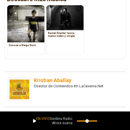
Daniel Drexler lanza
nuevo video y single
Conoce a Diego Horn
Kristian Aballay
en
Director de Contenidos
LaCaverna.Net
EN VIVO
Sordera Radio
Ahora suena