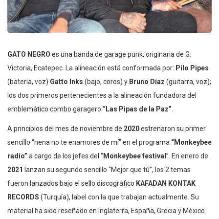
GATO NEGRO
es una banda de garage punk, originaria de G.
Victoria, Ecatepec. La alineación está conformada por:
Pilo Pipes
(batería, voz)
Gatto Inks
(bajo, coros) y
Bruno Díaz
(guitarra, voz);
los dos primeros pertenecientes a la alineación fundadora del
emblemático combo garagero
“Las Pipas de la Paz”
.
A principios del mes de noviembre de
2020
estrenaron su primer
sencillo “nena no te enamores de mí” en el programa
“Monkeybee
radio”
a cargo de los jefes del “
Monkeybee festival
”. En enero de
2021
lanzan su segundo sencillo “Mejor que tú”, los 2 temas
fueron lanzados bajo el sello discográfico
KAFADAN KONTAK
RECORDS
(Turquía), label con la que trabajan actualmente. Su
material ha sido reseñado en Inglaterra, España, Grecia y México