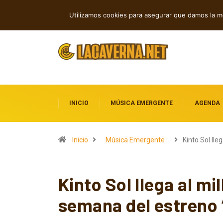
Shaven Primates: Un estallido de Hard R
TENDENCIAS
Utilizamos cookies para asegurar que damos la me
INICIO
MÚSICA EMERGENTE
AGENDA
Inicio
Música Emergente
Kinto Sol lle
Kinto Sol llega al mi
semana del estreno 