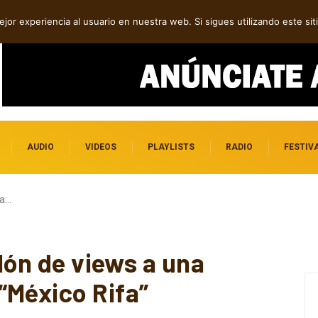
ock contra el control digital
jor experiencia al usuario en nuestra web. Si sigues utilizando este s
AUDIO
VIDEOS
PLAYLISTS
RADIO
FESTIV
ga…
llón de views a una
“México Rifa”