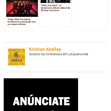
“Cielo Carmesí”: el
temerario álbum debut de
Mulato Cósmico
Tokyo Ska Paradise
Orchestra sorprende con
su nuevo álbum
“SKA=ALMIGHTY”
Kristian Aballay
en
Director de Contenidos
LaCaverna.Net