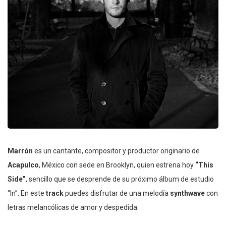
Marrón
es un cantante, compositor y productor originario de
Acapulco
, México con sede en Brooklyn, quien estrena hoy
“This
Side”
, sencillo que se desprende de su próximo álbum de estudio
“In”. En este
track
puedes disfrutar de una melodía
synthwave
con
letras melancólicas de amor y despedida.