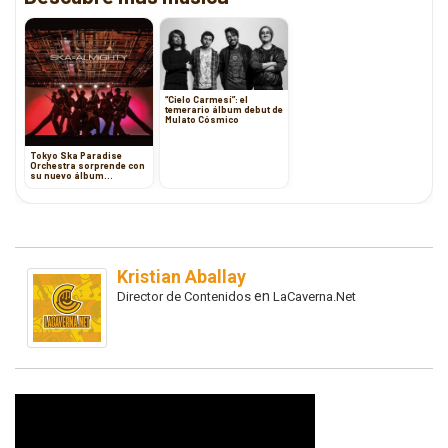
“Cielo Carmesí”: el
temerario álbum debut de
Mulato Cósmico
Tokyo Ska Paradise
Orchestra sorprende con
su nuevo álbum
“SKA=ALMIGHTY”
Kristian Aballay
en
Director de Contenidos
LaCaverna.Net