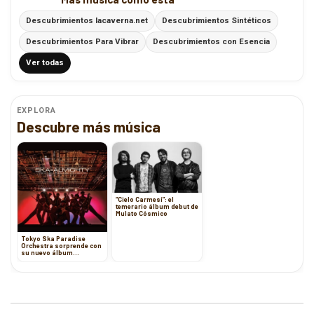
Descubrimientos lacaverna.net
Descubrimientos Sintéticos
Descubrimientos Para Vibrar
Descubrimientos con Esencia
Ver todas
EXPLORA
Descubre más música
“Cielo Carmesí”: el
temerario álbum debut de
Mulato Cósmico
Tokyo Ska Paradise
Orchestra sorprende con
su nuevo álbum
“SKA=ALMIGHTY”