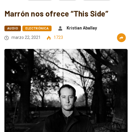
Marrón nos ofrece “This Side”
Kristian Aballay
AUDIO
ELECTRÓNICA
marzo 22, 2021
1723