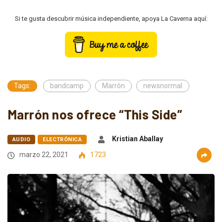
Si te gusta descubrir música independiente, apoya La Caverna aquí:
Tags:
bandcamp
Marrón
newsnormal
Marrón nos ofrece “This Side”
Kristian Aballay
AUDIO
ELECTRÓNICA
marzo 22, 2021
1723