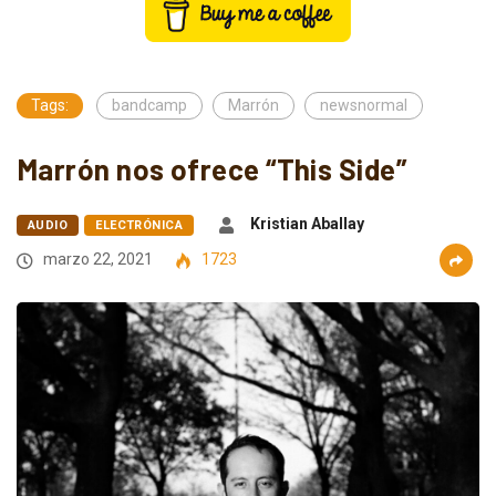
Tags:
bandcamp
Marrón
newsnormal
Marrón nos ofrece “This Side”
Kristian Aballay
AUDIO
ELECTRÓNICA
marzo 22, 2021
1723