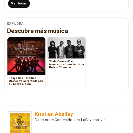
Ver todas
EXPLORA
Descubre más música
“Cielo Carmesí”: el
temerario álbum debut de
Mulato Cósmico
Tokyo Ska Paradise
Orchestra sorprende con
su nuevo álbum
“SKA=ALMIGHTY”
Kristian Aballay
en
Director de Contenidos
LaCaverna.Net