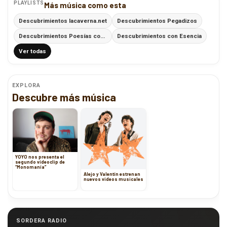
PLAYLISTS
Más música como esta
Descubrimientos lacaverna.net
Descubrimientos Pegadizos
Descubrimientos Poesías con Ritmo
Descubrimientos con Esencia
Ver todas
EXPLORA
Descubre más música
YOYO nos presenta el
segundo vídeoclip de
“Monomanía”
Alejo y Valentín estrenan
nuevos videos musicales
SORDERA RADIO