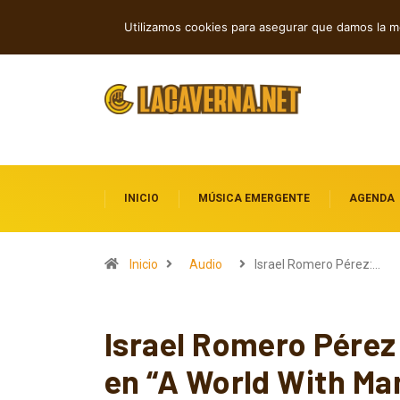
M3TIN presenta “Nuestra Historia Aca
TENDENCIAS
Utilizamos cookies para asegurar que damos la me
INICIO
MÚSICA EMERGENTE
AGENDA
Inicio
Audio
Israel Romero Pérez:…
Israel Romero Pérez
en “A World With M