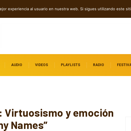
bó” en español
jor experiencia al usuario en nuestra web. Si sigues utilizando este s
AUDIO
VIDEOS
PLAYLISTS
RADIO
FESTIV
: Virtuosismo y emoción
any Names”