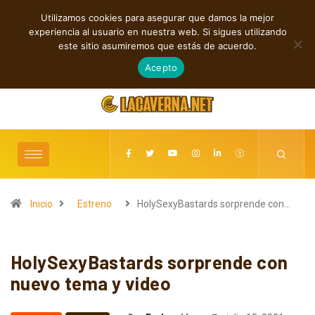
Utilizamos cookies para asegurar que damos la mejor
TENDENCIAS
experiencia al usuario en nuestra web. Si sigues utilizando
Rock, folk e indie: cuatro estrenos independientes por descubrir
este sitio asumiremos que estás de acuerdo.
agosto 7, 2026
Acepto
Inicio
Estreno
HolySexyBastards sorprende con…
HolySexyBastards sorprende con
nuevo tema y video