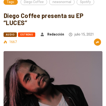
Tags:
Diego Coffee
newsnormal
Spotify
Diego Coffee presenta su EP
“LUCES”
Redacción
julio 15, 2021
AUDIO
ESTRENO
1667