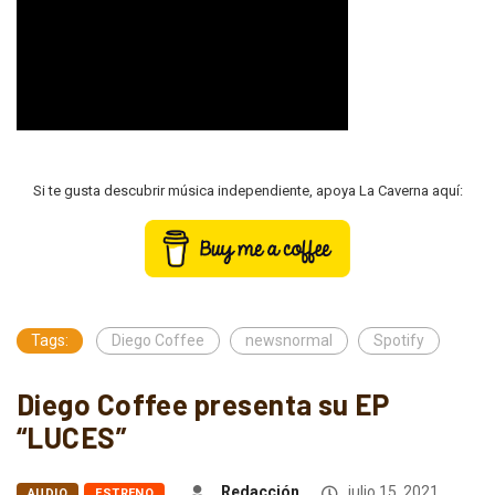
Si te gusta descubrir música independiente, apoya La Caverna aquí:
Tags:
Diego Coffee
newsnormal
Spotify
Diego Coffee presenta su EP
“LUCES”
Redacción
julio 15, 2021
AUDIO
ESTRENO