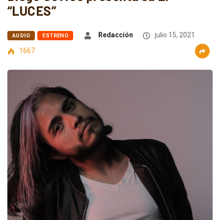
“LUCES”
Redacción
julio 15, 2021
AUDIO
ESTRENO
1667