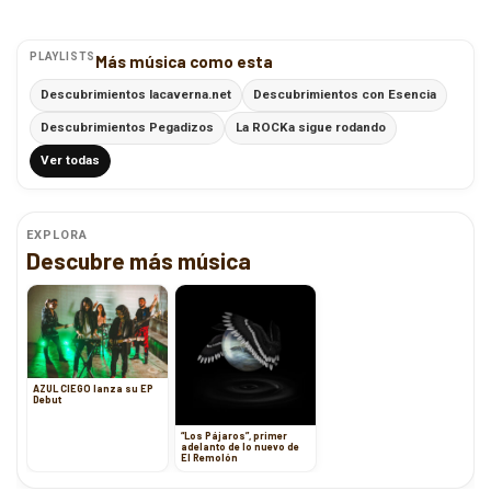
PLAYLISTS
Más música como esta
Descubrimientos lacaverna.net
Descubrimientos con Esencia
Descubrimientos Pegadizos
La ROCKa sigue rodando
Ver todas
EXPLORA
Descubre más música
AZUL CIEGO lanza su EP
Debut
“Los Pájaros”, primer
adelanto de lo nuevo de
El Remolón