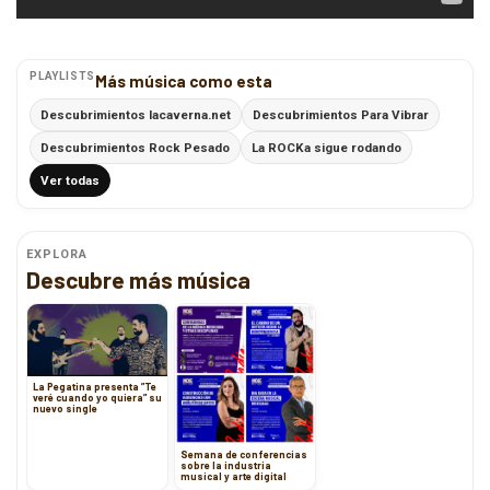
PLAYLISTS
Más música como esta
Descubrimientos lacaverna.net
Descubrimientos Para Vibrar
Descubrimientos Rock Pesado
La ROCKa sigue rodando
Ver todas
EXPLORA
Descubre más música
La Pegatina presenta ”Te
veré cuando yo quiera” su
nuevo single
Semana de conferencias
sobre la industria
musical y arte digital