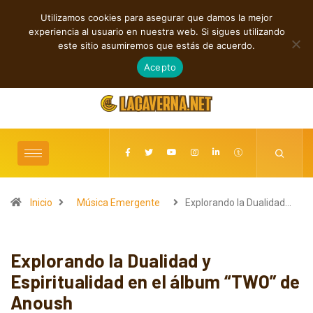
Utilizamos cookies para asegurar que damos la mejor
TENDENCIAS
experiencia al usuario en nuestra web. Si sigues utilizando
Cuatro canciones independientes entre folk, rock y pop
este sitio asumiremos que estás de acuerdo.
agosto 8, 2026
Acepto
Inicio
Música Emergente
Explorando la Dualidad…
Explorando la Dualidad y
Espiritualidad en el álbum “TWO” de
Anoush