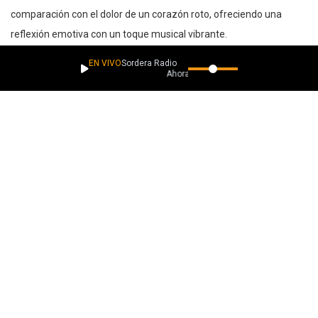
comparación con el dolor de un corazón roto, ofreciendo una
reflexión emotiva con un toque musical vibrante.
Grabada entre Nashville y Las Vegas, la pista muestra la
EN VIVO
Sordera Radio
Ahora suena
dedicación del grupo a crear música divertida y evocadora, una
misión que han mantenido con más de 75 temas en su repertorio.
Esta balada no solo rinde homenaje a sus influencias como Gary
Moore y Tom Petty, sino que también captura la esencia del dolor
personal a través de una rica mezcla de géneros.