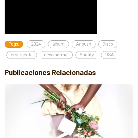
Tags:
2024
album
Anoush
Disco
emergente
newsnormal
Spotify
USA
Publicaciones Relacionadas