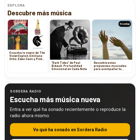
EXPLORA
Descubre más música
Roundup
Escucha lo nuevo de The
Violet Exploit, Emiliano
Ortiz, Eden Cami y Pink
Turns Blue
“Dark Tides” de Paul
Descubre estas
Bidault: Profundidad
propuestas musicales
Emocional en Cada Nota
para acompañar tu
semana
SORDERA RADIO
Escucha más música nueva
Entra a ver qué ha sonado recientemente o reproduce la
radio ahora mismo.
Ve qué ha sonado en Sordera Radio