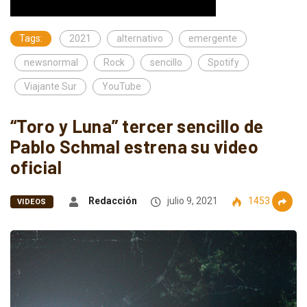
Tags:
2021
alternativo
emergente
newsnormal
Rock
sencillo
Spotify
Viajante Sur
YouTube
“Toro y Luna” tercer sencillo de
Pablo Schmal estrena su video
oficial
Redacción
julio 9, 2021
1453
VIDEOS