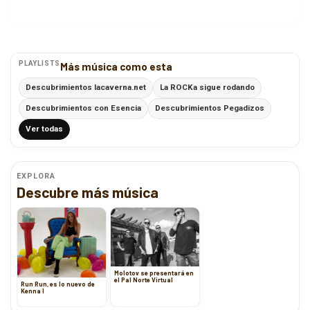
PLAYLISTS
Más música como esta
Descubrimientos lacaverna.net
La ROCKa sigue rodando
Descubrimientos con Esencia
Descubrimientos Pegadizos
Ver todas
EXPLORA
Descubre más música
Molotov se presentará en
el Pal Norte Virtual
Run Run, es lo nuevo de
Kenna I