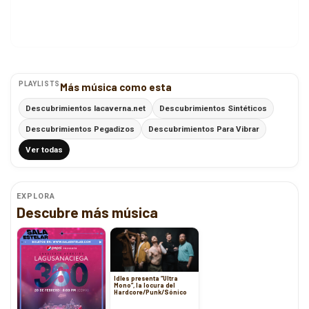
PLAYLISTS
Más música como esta
Descubrimientos lacaverna.net
Descubrimientos Sintéticos
Descubrimientos Pegadizos
Descubrimientos Para Vibrar
Ver todas
EXPLORA
Descubre más música
Idles presenta “Ultra
Mono”, la locura del
Hardcore/Punk/Sónico