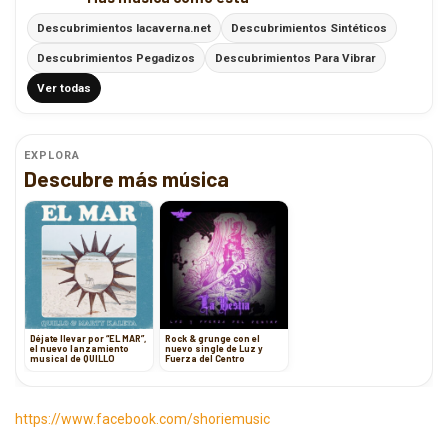
Descubrimientos lacaverna.net
Descubrimientos Sintéticos
Descubrimientos Pegadizos
Descubrimientos Para Vibrar
Ver todas
EXPLORA
Descubre más música
Déjate llevar por “EL MAR”,
Rock & grunge con el
el nuevo lanzamiento
nuevo single de Luz y
musical de QUILLO
Fuerza del Centro
https://www.facebook.com/shoriemusic