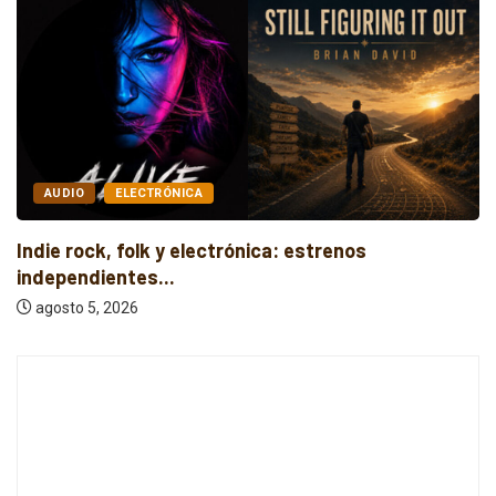
DIO
ELECTRÓNICA
AU
 rock, folk y electrónica: estrenos
Cuatr
endientes...
intro
to 5, 2026
agos