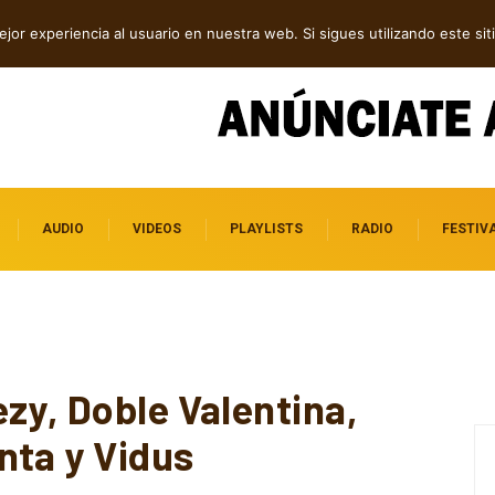
amor y transformación
jor experiencia al usuario en nuestra web. Si sigues utilizando este s
AUDIO
VIDEOS
PLAYLISTS
RADIO
FESTIV
zy, Doble Valentina,
nta y Vidus