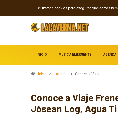
Cuatro canciones sobre libertad, des
TENDENCIAS
Utilizamos cookies para asegurar que damos la me
INICIO
MÚSICA EMERGENTE
AGENDA
Inicio
Audio
Conoce a Viaje…
Conoce a Viaje Frene
Jósean Log, Agua Ti