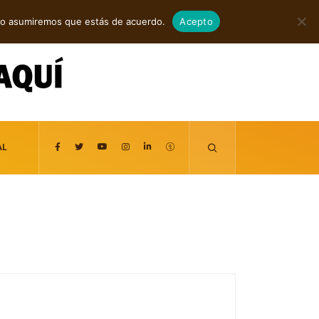
agosto 7, 2026
itio asumiremos que estás de acuerdo.
Acepto
AL