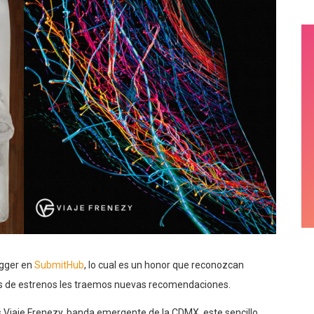
ogger en
SubmitHub
, lo cual es un honor que reconozcan
nes de estrenos les traemos nuevas recomendaciones.
Viaje Frenezy, banda emergente de la CDMX, este sencillo