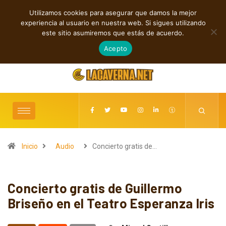
Utilizamos cookies para asegurar que damos la mejor
TENDENCIAS
experiencia al usuario en nuestra web. Si sigues utilizando
Grainville Train acelera con Cowboy Cadillac
este sitio asumiremos que estás de acuerdo.
agosto 6, 2026
Acepto
Inicio
Audio
Concierto gratis de…
Concierto gratis de Guillermo
Briseño en el Teatro Esperanza Iris