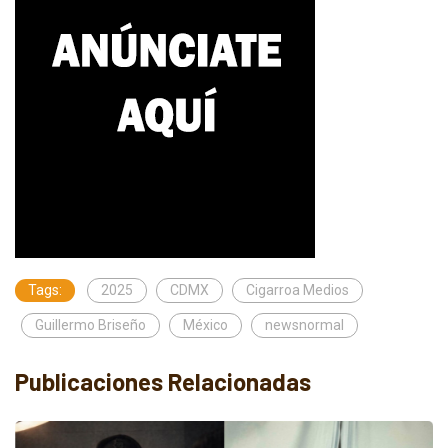
Tags:
2025
CDMX
Cigarroa Medios
Guillermo Briseño
México
newsnormal
Publicaciones Relacionadas