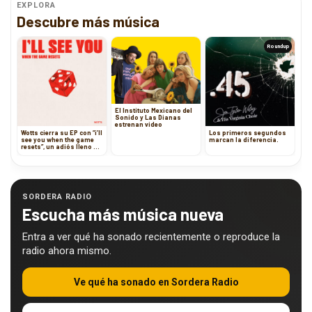
EXPLORA
Descubre más música
Roundup
El Instituto Mexicano del
Sonido y Las Dianas
estrenan video
Wotts cierra su EP con “i’ll
Los primeros segundos
see you when the game
marcan la diferencia.
resets”, un adiós lleno de
esperanza
SORDERA RADIO
Escucha más música nueva
Entra a ver qué ha sonado recientemente o reproduce la
radio ahora mismo.
Ve qué ha sonado en Sordera Radio