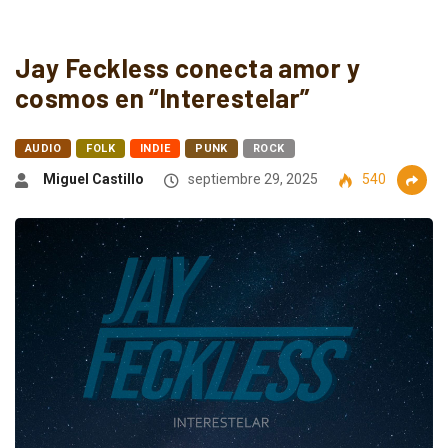
Jay Feckless conecta amor y
cosmos en “Interestelar”
AUDIO
FOLK
INDIE
PUNK
ROCK
Miguel Castillo
septiembre 29, 2025
540