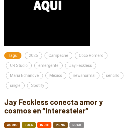
Tags:
2025
Campeche
Coco Romero
CR Studio
emergente
Jay Feckless
María Echanove
México
newsnormal
sencillo
single
Spotify
Jay Feckless conecta amor y
cosmos en “Interestelar”
AUDIO
FOLK
INDIE
PUNK
ROCK