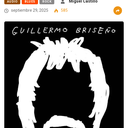
Miguel Castillo
AUDIO
BLUES
ROCK
septiembre 29, 2025
585