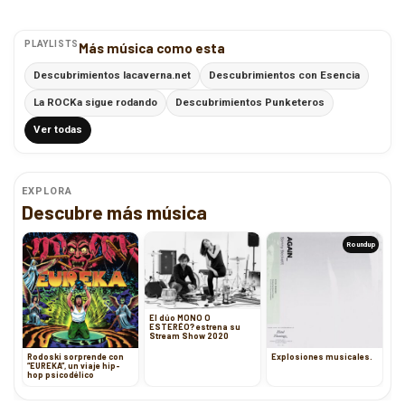
PLAYLISTS
Más música como esta
Descubrimientos lacaverna.net
Descubrimientos con Esencia
La ROCKa sigue rodando
Descubrimientos Punketeros
Ver todas
EXPLORA
Descubre más música
Roundup
El dúo MONO O
ESTERÉO? estrena su
Stream Show 2020
Rodoski sorprende con
Explosiones musicales.
“EUREKA”, un viaje hip-
hop psicodélico