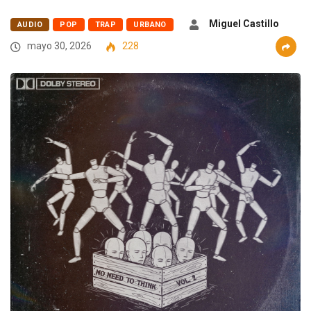
Miguel Castillo
AUDIO
POP
TRAP
URBANO
mayo 30, 2026
228