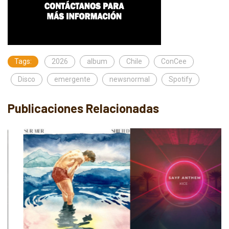
Tags:
2026
album
Chile
ConCee
Disco
emergente
newsnormal
Spotify
Publicaciones Relacionadas