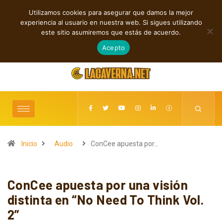
Utilizamos cookies para asegurar que damos la mejor
TENDENCIAS
experiencia al usuario en nuestra web. Si sigues utilizando
M3TIN presenta “Nuestra Historia Acabó” en español
este sitio asumiremos que estás de acuerdo.
agosto 6, 2026
Acepto
Inicio
Audio
ConCee apuesta por…
ConCee apuesta por una visión
distinta en “No Need To Think Vol.
2”