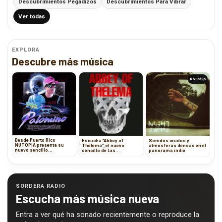
Descubrimientos Pegadizos
Descubrimientos Para Vibrar
Ver todas
EXPLORA
Descubre más música
Roundup
Desde Puerto Rico
Escucha “Abbey of
Sonidos crudos y
NUTOPIA presenta su
Thelema”, el nuevo
atmósferas densas en el
nuevo sencillo
sencillo de Lxs
panorama indie
“Palomino”
Garganthua
SORDERA RADIO
Escucha más música nueva
Entra a ver qué ha sonado recientemente o reproduce la