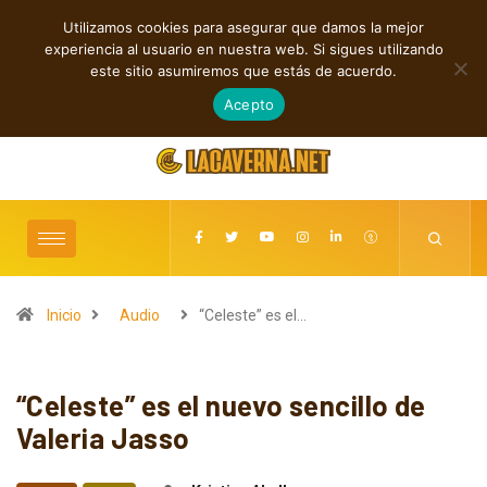
Utilizamos cookies para asegurar que damos la mejor
TENDENCIAS
experiencia al usuario en nuestra web. Si sigues utilizando
Rock, folk e indie: cuatro estrenos independientes por descubrir
este sitio asumiremos que estás de acuerdo.
agosto 7, 2026
Acepto
Inicio
Audio
“Celeste” es el…
“Celeste” es el nuevo sencillo de
Valeria Jasso