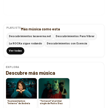
PLAYLISTS
Más música como esta
Descubrimientos lacaverna.net
Descubrimientos Para Vibrar
La ROCKa sigue rodando
Descubrimientos con Esencia
Ver todas
EXPLORA
Descubre más música
Te presentamos
”Tornasol” el primer
“Invierno” de Andreïa
single de Malos Díaz