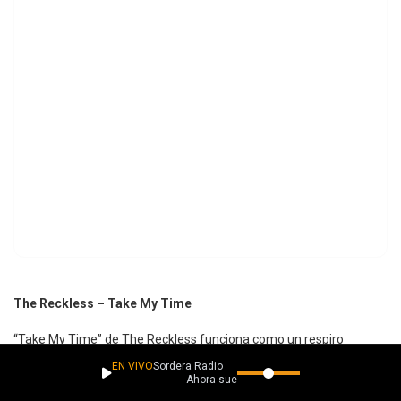
The Reckless – Take My Time
“Take My Time” de The Reckless funciona como un respiro
rebelde dentro de una cultura obsesionada con correr sin
EN VIVO
Sordera Radio
Ahora suena
descanso. Entre guitarras cálidas, energía indie rock y una actitud