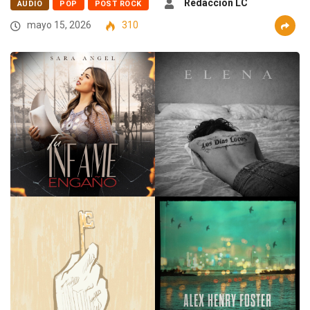
Redaccion LC
AUDIO
POP
POST ROCK
mayo 15, 2026
310