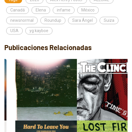
Canadá
Elena
infame
México
newsnormal
Roundup
Sara Ángel
Suiza
USA
yg kayboe
Publicaciones Relacionadas