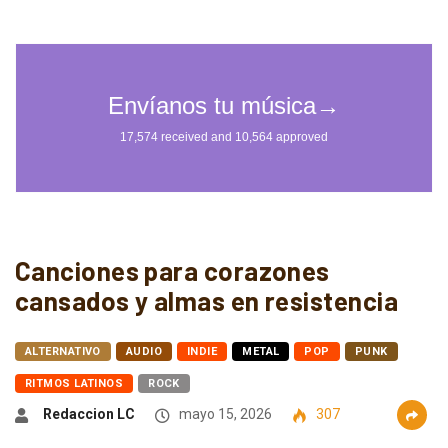
Canciones para corazones
cansados y almas en resistencia
ALTERNATIVO
AUDIO
INDIE
METAL
POP
PUNK
RITMOS LATINOS
ROCK
Redaccion LC
mayo 15, 2026
307