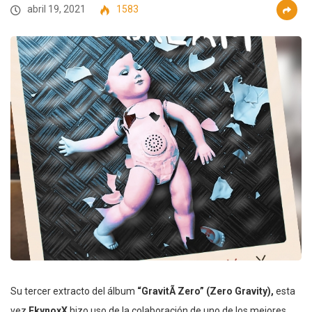
abril 19, 2021
1583
Su tercer extracto del álbum
“GravitÃ Zero” (Zero Gravity),
esta
vez
EkynoxX
hizo uso de la colaboración de uno de los mejores