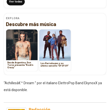
Ver todas
EXPLORA
Descubre más música
Desde Argentina, Don
Los Barrabaces y su
Turco presenta “Rock’n
último sencillo “UY UY UY”
Crazy”
“Achillesâ€™ Dream ” por el italiano ElettroPop Band EkynoxX ya
está disponible.
Redacción