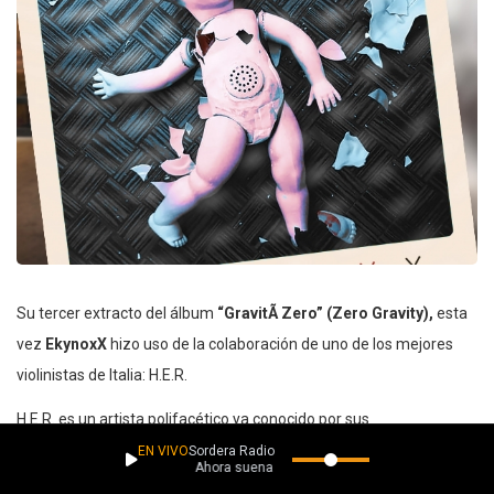
Su tercer extracto del álbum
“GravitÃ Zero” (Zero Gravity),
esta
vez
EkynoxX
hizo uso de la colaboración de uno de los mejores
violinistas de Italia: H.E.R.
H.E.R. es un artista polifacético ya conocido por sus
colaboraciones con grandes artistas italianos como Lucio Dalla y
EN VIVO
Sordera Radio
Ahora suena
Morrissey. Una colaboración por tanto de excelencia para EkynoxX,