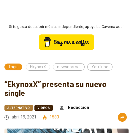
Si te gusta descubrir música independiente, apoya La Caverna aquí:
Tags:
EkynoxX
newsnormal
YouTube
“EkynoxX” presenta su nuevo
single
Redacción
ALTERNATIVO
VIDEOS
abril 19, 2021
1583