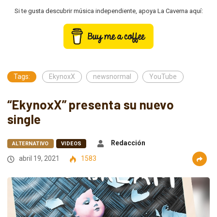
Si te gusta descubrir música independiente, apoya La Caverna aquí:
Tags:
EkynoxX
newsnormal
YouTube
“EkynoxX” presenta su nuevo
single
Redacción
ALTERNATIVO
VIDEOS
abril 19, 2021
1583