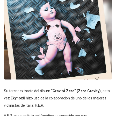
Su tercer extracto del álbum
“GravitÃ Zero” (Zero Gravity),
esta
vez
EkynoxX
hizo uso de la colaboración de uno de los mejores
violinistas de Italia: H.E.R.
H.E.R. es un artista polifacético ya conocido por sus