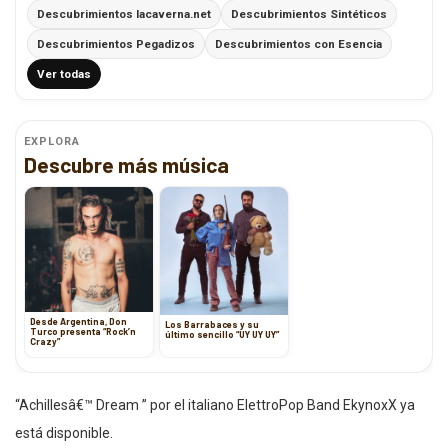
Descubrimientos lacaverna.net
Descubrimientos Sintéticos
Descubrimientos Pegadizos
Descubrimientos con Esencia
Ver todas
EXPLORA
Descubre más música
Desde Argentina, Don
Los Barrabaces y su
Turco presenta “Rock’n
último sencillo “UY UY UY”
Crazy”
“Achillesâ€™ Dream ” por el italiano ElettroPop Band EkynoxX ya
está disponible.