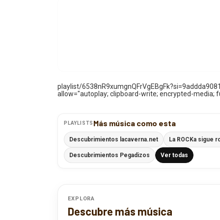
playlist/6538nR9xumgnQFrVgEBgFk?si=9addda90811
allow="autoplay; clipboard-write; encrypted-media; fu
Más música como esta
PLAYLISTS
Descubrimientos lacaverna.net
La ROCKa sigue r
Descubrimientos Pegadizos
Ver todas
EXPLORA
Descubre más música