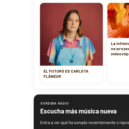
La intimi
se proyec
videoclip
EL FUTURO ES CARLOTA
FLÂNEUR
SORDERA RADIO
Escucha más música nueva
Entra a ver qué ha sonado recientemente o repr