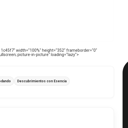
c45f7" width="100%" height="352" frameborder="0"
llscreen; picture-in-picture" loading="lazy">
odando
Descubrimientos con Esencia