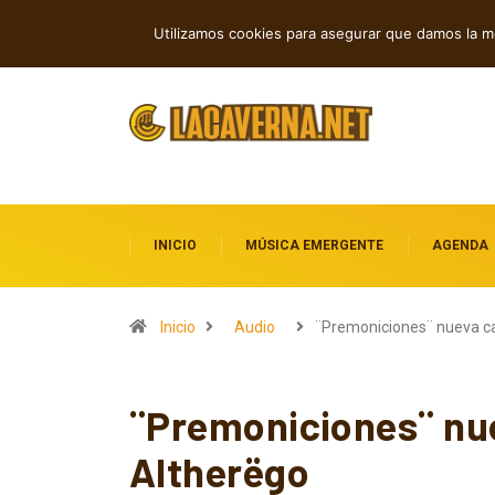
Baldy Crawler cuestiona el odio y la gu
TENDENCIAS
Utilizamos cookies para asegurar que damos la me
INICIO
MÚSICA EMERGENTE
AGENDA
Inicio
Audio
¨Premoniciones¨ nueva c
¨Premoniciones¨ nue
Altherëgo