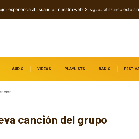
erra en “Hatred?”
jor experiencia al usuario en nuestra web. Si sigues utilizando este s
AUDIO
VIDEOS
PLAYLISTS
RADIO
FESTIV
anción…
va canción del grupo