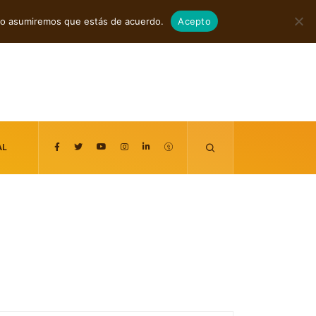
agosto 7, 2026
itio asumiremos que estás de acuerdo.
Acepto
AL