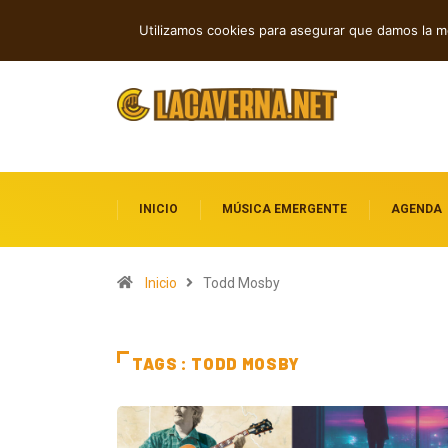
Cuatro canciones sobre libertad, des
TENDENCIAS
Utilizamos cookies para asegurar que damos la me
INICIO
MÚSICA EMERGENTE
AGENDA
Inicio
Todd Mosby
TAGS : TODD MOSBY