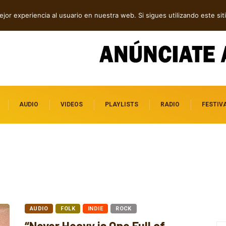
ca, post rock y punk
jor experiencia al usuario en nuestra web. Si sigues utilizando este s
AUDIO
VIDEOS
PLAYLISTS
RADIO
FESTIV
AUDIO
FOLK
INDIE
ROCK