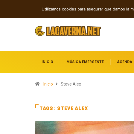
Nueva música independiente: electróni
TENDENCIAS
Utilizamos cookies para asegurar que damos la me
INICIO
MÚSICA EMERGENTE
AGENDA
Inicio
Steve Alex
TAGS : STEVE ALEX