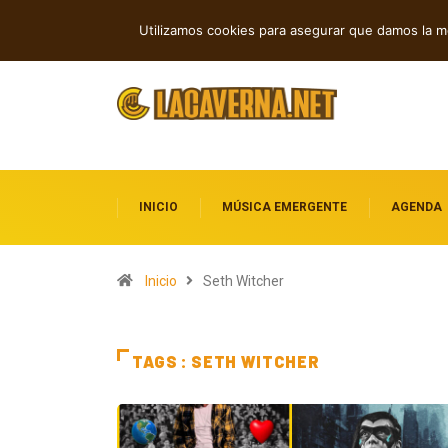
Cuatro canciones independientes entre folk, rock 
TENDENCIAS
Utilizamos cookies para asegurar que damos la me
INICIO
MÚSICA EMERGENTE
AGENDA
Inicio
Seth Witcher
TAGS : SETH WITCHER