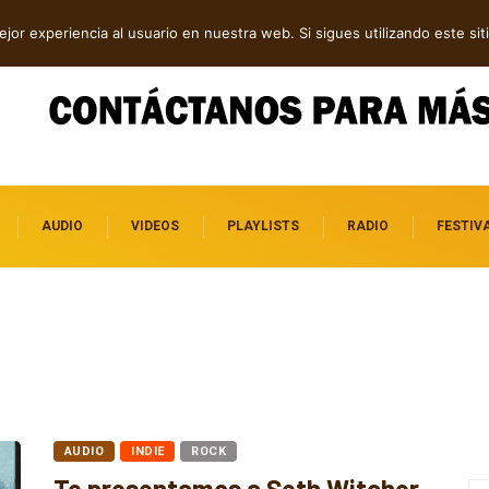
y pop
Cuatro lanzamientos alternativos que vale la pena
jor experiencia al usuario en nuestra web. Si sigues utilizando este s
escuchar
AUDIO
VIDEOS
PLAYLISTS
RADIO
FESTIV
AUDIO
INDIE
ROCK
Te presentamos a Seth Witcher,