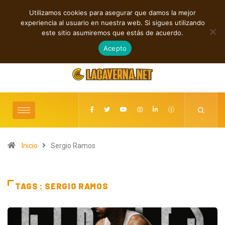
Utilizamos cookies para asegurar que damos la mejor
TENDENCIAS
experiencia al usuario en nuestra web. Si sigues utilizando
Indie, rap y pop: cuatro lanzamientos independientes destacados
este sitio asumiremos que estás de acuerdo.
agosto 7, 2026
Acepto
Inicio
Sergio Ramos
TAGS : SERGIO RAMOS