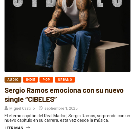
AUDIO
INDIE
POP
URBANO
Sergio Ramos emociona con su nuevo
single “CIBELES”
Miguel Castillo
septiembre 1, 2025
El eterno capitán del Real Madrid, Sergio Ramos, sorprende con un
nuevo capítulo en su carrera, esta vez desde la música.
LEER MÁS